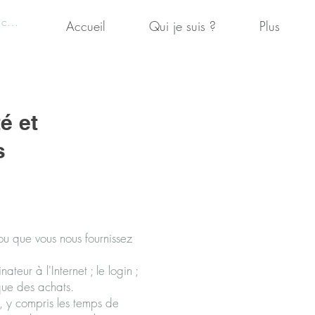
 connecter
Accueil
Qui je suis ?
Plus
té et
s
 ou que vous nous fournissez
ateur à l'Internet ; le login ;
ique des achats.
n, y compris les temps de