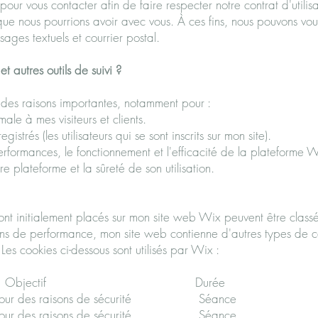
our vous contacter afin de faire respecter notre contrat d'utilisat
que nous pourrions avoir avec vous. À ces fins, nous pouvons vou
ages textuels et courrier postal.
et autres outils de suivi ?
 des raisons importantes, notamment pour :
ale à mes visiteurs et clients.
strés (les utilisateurs qui se sont inscrits sur mon site).
performances, le fonctionnement et l'efficacité de la plateforme W
e plateforme et la sûreté de son utilisation.
sont initialement placés sur mon site web Wix peuvent être class
sons de performance, mon site web contienne d'autres types de c
Les cookies ci-dessous sont utilisés par Wix :
kie Objectif Durée Type d
sé pour des raisons de sécurité Séance
r des raisons de sécurité Séance 