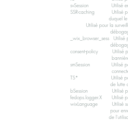
svSession Utilisé en
SSR-caching Utilisé pour 
duquel le si
Utilisé pour la surveil
débogage 
_wix_browser_sess Utilisé p
débogage 
consent-policy Utilisé po
bannière 
smSession Utilisé pour 
connectés
TS* Utilisé pour des 
de lutte co
bSession Utilisé po
fedops.logger.X Util
wixLanguage Utilisé sur l
pour enregistrer la 
de l'util