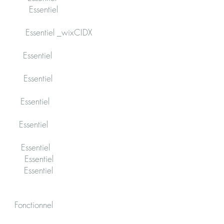
is Essentiel
tiel _wixCIDX
ntiel
entiel
ntiel
ntiel
entiel
s Essentiel
s Essentiel
ionnel