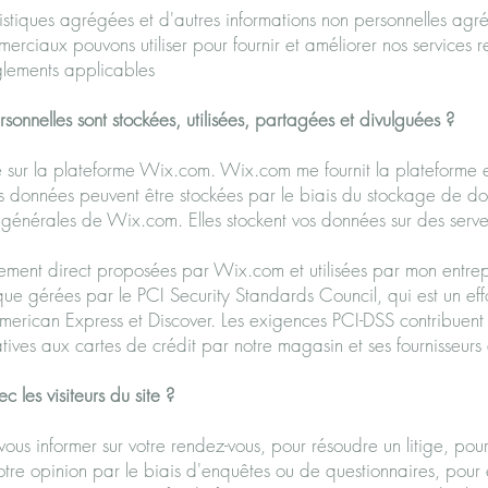
tistiques agrégées et d'autres informations non personnelles ag
rciaux pouvons utiliser pour fournir et améliorer nos services re
èglements applicables
onnelles sont stockées, utilisées, partagées et divulguées ?
 sur la plateforme Wix.com. Wix.com me fournit la plateforme 
os données peuvent être stockées par le biais du stockage de d
générales de Wix.com. Elles stockent vos données sur des serveu
iement direct proposées par Wix.com et utilisées par mon entrep
 que gérées par le PCI Security Standards Council, qui est un ef
rican Express et Discover. Les exigences PCI-DSS contribuent à
atives aux cartes de crédit par notre magasin et ses fournisseurs 
les visiteurs du site ?
ous informer sur votre rendez-vous, pour résoudre un litige, pour
re opinion par le biais d'enquêtes ou de questionnaires, pour 