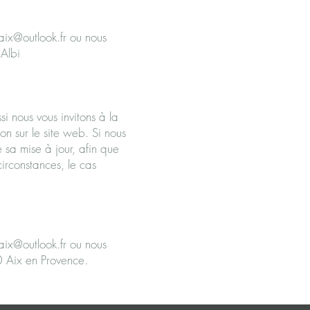
aix@outlook.fr
ou nous
 Albi
i nous vous invitons à la
ion sur le site web. Si nous
 sa mise à jour, afin que
circonstances, le cas
aix@outlook.fr
ou nous
0 Aix en Provence.