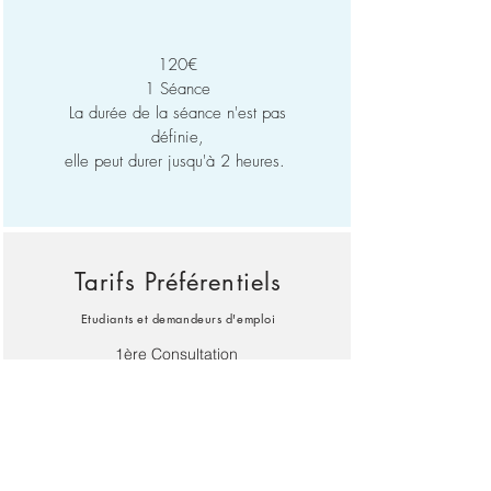
120€
1 Séance
La durée de la séance n'est pas
définie,
elle peut durer jusqu'à 2 heures.
Tarifs Préférentiels
Etudiants et demandeur
s d'emploi
1ère Consultation
75€
1 heure 30
Consultation de suivi
65€
1 heure