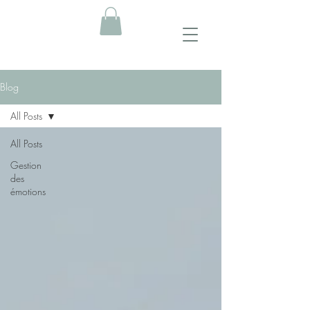
Blog
All Posts
All Posts
Gestion
des
émotions