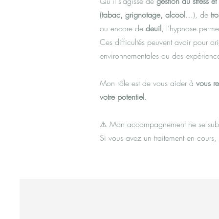
Qu’il s’agisse de
gestion du stress et
(tabac, grignotage, alcool
…), de
tr
ou encore de
deuil
, l’hypnose perme
Ces difficultés peuvent avoir pour o
environnementales ou des expérience
Mon rôle est de vous aider à
vous r
votre potentiel
.
⚠️ Mon accompagnement ne se subst
Si vous avez un traitement en cours, 