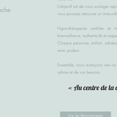
L’objectif est de vous soulager r
oche
vous puissiez retrouver un mieux-êt
Hypnothérapeute certifiée 
bienveillance, authenticité et respe
Chaque personne, enfant, adolesc
avec pudeur.
Ensemble, nous avançons vers ce q
rythme et de vos besoins.
« Au centre de la d
Lire les témoignages