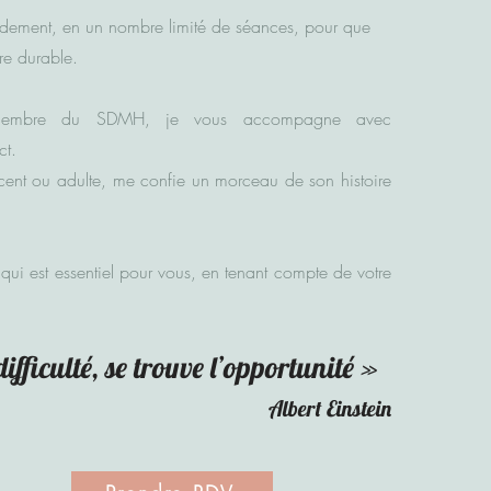
apidement, en un nombre limité de séances, pour que
re durable.
et membre du SDMH, je vous accompagne avec
ct.
ent ou adulte, me confie un morceau de son histoire
ui est essentiel pour vous, en tenant compte de votre
iffi
culté, se trouve l’opportunité »
Albert Einstein