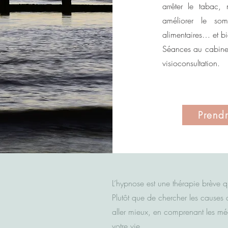
arrêter le tabac,
améliorer le som
alimentaires… et bi
Séances au cabine
visioconsultation.
Prend
L’hypnose est une thérapie brève 
Plutôt que de chercher les causes 
aller mieux, en comprenant les mé
votre vie.