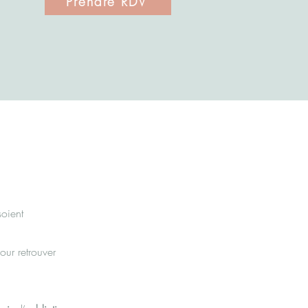
Prendre RDV
soient
our retrouver