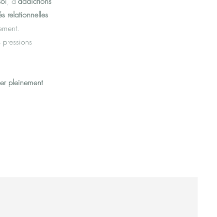
oi
, d’
addictions
tés relationnelles
gement.
 pressions
er pleinement