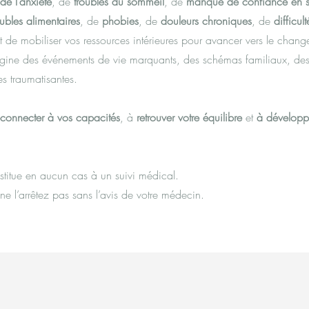
 de l’anxiété
, de
troubles du sommeil
, de
manque de confiance en s
oubles alimentaires
, de
phobies
, de
douleurs chroniques
, de
difficul
t de mobiliser vos ressources intérieures pour avancer vers le chan
rigine des événements de vie marquants, des schémas familiaux, des
s traumatisantes.
econnecter à vos capacités
, à
retrouver votre équilibre
et
à développ
itue en aucun cas à un suivi médical.
ne l’arrêtez pas sans l’avis de votre médecin.