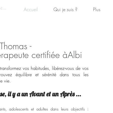
 connecter
Accueil
Qui je suis ?
Plus
 Thomas -
apeute certifiée àAlbi
transformez vos habitudes, libérez-vous de vos
rouvez équilibre et sérénité dans tous les
e vie.
e, il y a un Avant et un Après
...
ts, adolescents et adultes dans leurs objectifs :